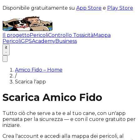
Disponibile gratuitamente su
App Store
e
Play Store
Il progetto
Pericoli
Controllo Tossicità
Mappa
Pericoli
GPS
Academy
Business
it
Amico Fido – Home
/
Scarica l'app
Scarica Amico Fido
Tutto ciò che serve a te e al tuo cane, con un'app
pensata per la sicurezza — e con il cuore gratuito per
iniziare.
Crea l'account e accedi alla mappa dei pericoli, al