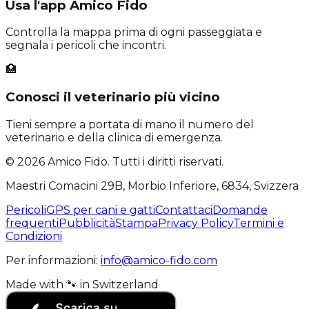
Usa l'app Amico Fido
Controlla la mappa prima di ogni passeggiata e
segnala i pericoli che incontri.
🏥
Conosci il veterinario più vicino
Tieni sempre a portata di mano il numero del
veterinario e della clinica di emergenza.
©
2026
Amico Fido. Tutti i diritti riservati.
Maestri Comacini 29B, Morbio Inferiore, 6834, Svizzera
Pericoli
GPS per cani e gatti
Contattaci
Domande
frequenti
Pubblicità
Stampa
Privacy Policy
Termini e
Condizioni
Per informazioni:
info@amico-fido.com
Made with
🐾
in
Switzerland