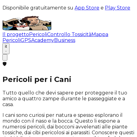
Disponibile gratuitamente su
App Store
e
Play Store
Il progetto
Pericoli
Controllo Tossicità
Mappa
Pericoli
GPS
Academy
Business
it
🛡️
Pericoli per i Cani
Tutto quello che devi sapere per proteggere il tuo
amico a quattro zampe durante le passeggiate e a
casa.
I cani sono curiosi per natura e spesso esplorano il
mondo con il naso e la bocca. Questo li espone a
numerosi pericoli, dai bocconi avvelenati alle piante
tossiche, dai cibi pericolosi ai parassiti. Conoscere questi