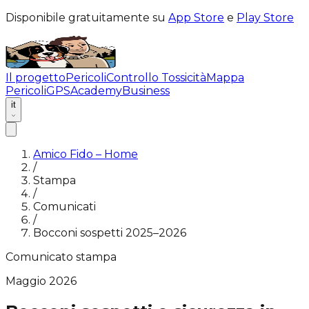
Disponibile gratuitamente su
App Store
e
Play Store
Il progetto
Pericoli
Controllo Tossicità
Mappa
Pericoli
GPS
Academy
Business
it
Amico Fido – Home
/
Stampa
/
Comunicati
/
Bocconi sospetti 2025–2026
Comunicato stampa
Maggio 2026