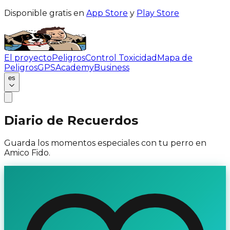
Disponible gratis en
App Store
y
Play Store
El proyecto
Peligros
Control Toxicidad
Mapa de
Peligros
GPS
Academy
Business
es
Diario de Recuerdos
Guarda los momentos especiales con tu perro en
Amico Fido.