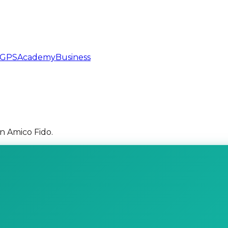
GPS
Academy
Business
 Amico Fido.