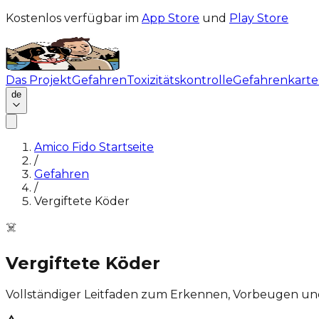
Kostenlos verfügbar im
App Store
und
Play Store
Das Projekt
Gefahren
Toxizitätskontrolle
Gefahrenkarte
de
Amico Fido Startseite
/
Gefahren
/
Vergiftete Köder
☠️
Vergiftete Köder
Vollständiger Leitfaden zum Erkennen, Vorbeugen un