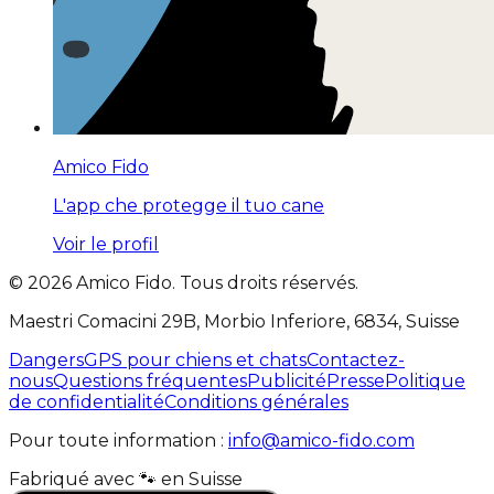
Amico Fido
L'app che protegge il tuo cane
Voir le profil
©
2026
Amico Fido. Tous droits réservés.
Maestri Comacini 29B, Morbio Inferiore, 6834, Suisse
Dangers
GPS pour chiens et chats
Contactez-
nous
Questions fréquentes
Publicité
Presse
Politique
de confidentialité
Conditions générales
Pour toute information :
info@amico-fido.com
Fabriqué avec
🐾
en
Suisse