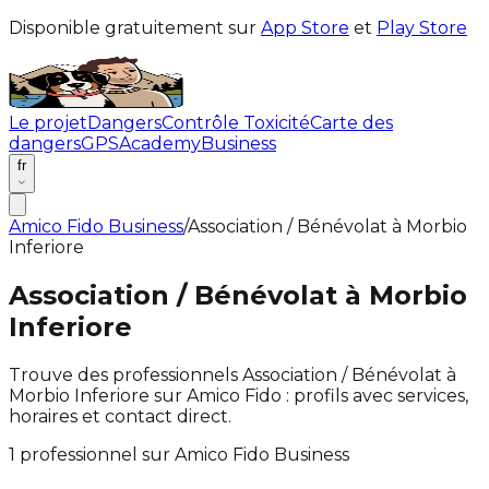
Disponible gratuitement sur
App Store
et
Play Store
Le projet
Dangers
Contrôle Toxicité
Carte des
dangers
GPS
Academy
Business
fr
Amico Fido Business
/
Association / Bénévolat à Morbio
Inferiore
Association / Bénévolat à Morbio
Inferiore
Trouve des professionnels Association / Bénévolat à
Morbio Inferiore sur Amico Fido : profils avec services,
horaires et contact direct.
1 professionnel sur Amico Fido Business