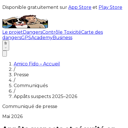
Disponible gratuitement sur
App Store
et
Play Store
Le projet
Dangers
Contrôle Toxicité
Carte des
dangers
GPS
Academy
Business
fr
Amico Fido – Accueil
/
Presse
/
Communiqués
/
Appâts suspects 2025–2026
Communiqué de presse
Mai 2026