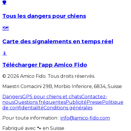
🛡️
Tous les dangers pour chiens
🗺️
Carte des signalements en temps réel
📱
Télécharger l'app Amico Fido
©
2026
Amico Fido. Tous droits réservés.
Maestri Comacini 29B, Morbio Inferiore, 6834, Suisse
Dangers
GPS pour chiens et chats
Contactez-
nous
Questions fréquentes
Publicité
Presse
Politique
de confidentialité
Conditions générales
Pour toute information :
info@amico-fido.com
Fabriqué avec
🐾
en
Suisse