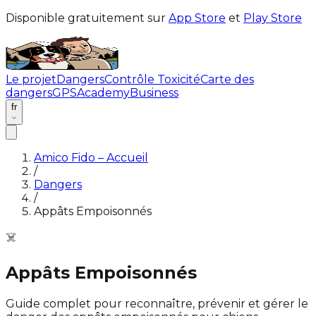
Disponible gratuitement sur
App Store
et
Play Store
Le projet
Dangers
Contrôle Toxicité
Carte des
dangers
GPS
Academy
Business
fr
Amico Fido – Accueil
/
Dangers
/
Appâts Empoisonnés
☠️
Appâts Empoisonnés
Guide complet pour reconnaître, prévenir et gérer le