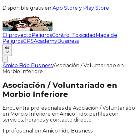
Disponible gratis en
App Store
y
Play Store
El proyecto
Peligros
Control Toxicidad
Mapa de
Peligros
GPS
Academy
Business
es
Amico Fido Business
/
Asociación / Voluntariado en
Morbio Inferiore
Asociación / Voluntariado en
Morbio Inferiore
Encuentra profesionales de Asociación / Voluntariado
en Morbio Inferiore en Amico Fido: perfiles con
servicios, horarios y contacto directo.
1 profesional en Amico Fido Business