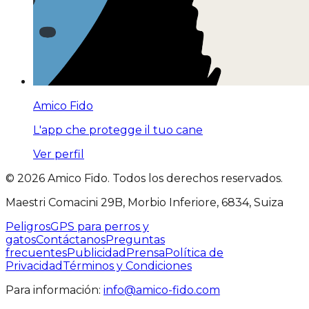
Amico Fido
L'app che protegge il tuo cane
Ver perfil
©
2026
Amico Fido. Todos los derechos reservados.
Maestri Comacini 29B, Morbio Inferiore, 6834, Suiza
Peligros
GPS para perros y
gatos
Contáctanos
Preguntas
frecuentes
Publicidad
Prensa
Política de
Privacidad
Términos y Condiciones
Para información:
info@amico-fido.com