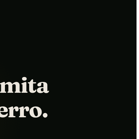
imita
erro.