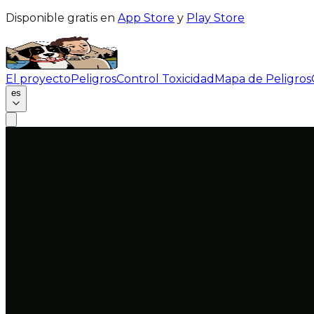
Disponible gratis en
App Store
y
Play Store
El proyecto
Peligros
Control Toxicidad
Mapa de Peligros
es