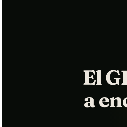
El G
a en