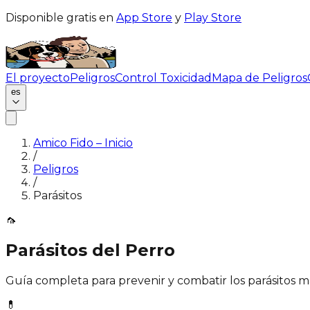
Disponible gratis en
App Store
y
Play Store
El proyecto
Peligros
Control Toxicidad
Mapa de Peligros
es
Amico Fido – Inicio
/
Peligros
/
Parásitos
🦟
Parásitos del Perro
Guía completa para prevenir y combatir los parásitos 
💊