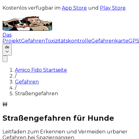
Kostenlos verfügbar im
App Store
und
Play Store
Das
Projekt
Gefahren
Toxizitätskontrolle
Gefahrenkarte
GP
de
Amico Fido Startseite
/
Gefahren
/
Straßengefahren
🚧
Straßengefahren für Hunde
Leitfaden zum Erkennen und Vermeiden urbaner
Gefahren bei Spaziergängen.