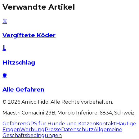
Verwandte Artikel
☠️
Vergiftete Köder
🌡️
Hitzschlag
🛡️
Alle Gefahren
©
2026
Amico Fido. Alle Rechte vorbehalten.
Maestri Comacini 29B, Morbio Inferiore, 6834, Schweiz
Gefahren
GPS für Hunde und Katzen
Kontakt
Häufige
Fragen
Werbung
Presse
Datenschutz
Allgemeine
Geschäftsbedingungen