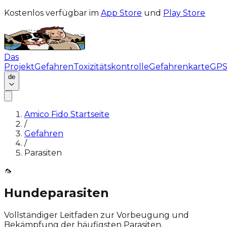
Kostenlos verfügbar im
App Store
und
Play Store
Das
Projekt
Gefahren
Toxizitätskontrolle
Gefahrenkarte
GP
de
Amico Fido Startseite
/
Gefahren
/
Parasiten
🦟
Hundeparasiten
Vollständiger Leitfaden zur Vorbeugung und
Bekämpfung der häufigsten Parasiten.