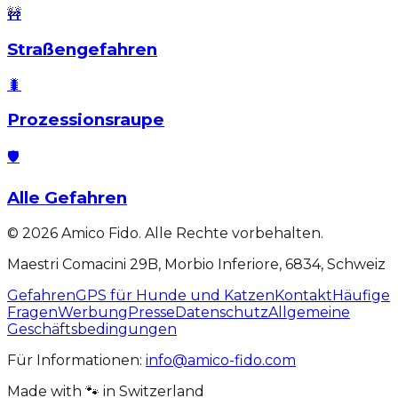
🚧
Straßengefahren
🐛
Prozessionsraupe
🛡️
Alle Gefahren
©
2026
Amico Fido. Alle Rechte vorbehalten.
Maestri Comacini 29B, Morbio Inferiore, 6834, Schweiz
Gefahren
GPS für Hunde und Katzen
Kontakt
Häufige
Fragen
Werbung
Presse
Datenschutz
Allgemeine
Geschäftsbedingungen
Für Informationen:
info@amico-fido.com
Made with
🐾
in
Switzerland