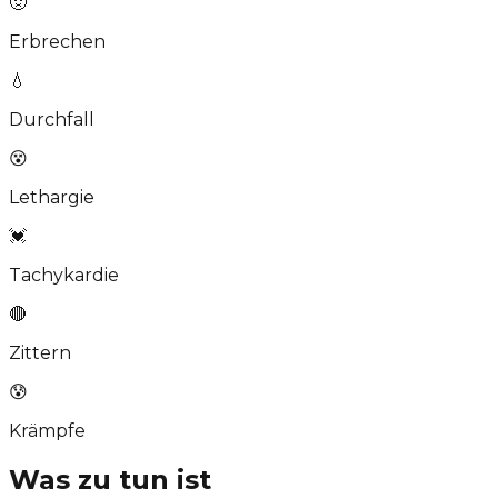
🤢
Erbrechen
💧
Durchfall
😵
Lethargie
💓
Tachykardie
🔴
Zittern
😰
Krämpfe
Was zu tun ist