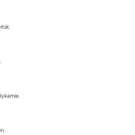
ität.
.
lykämie.
n.