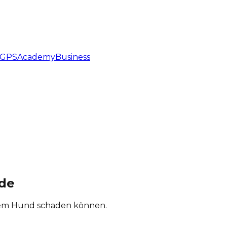
GPS
Academy
Business
nde
inem Hund schaden können.