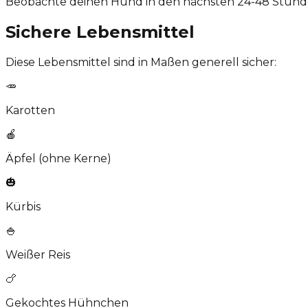
Beobachte deinen Hund in den nächsten 24-48 Stund
Sichere Lebensmittel
Diese Lebensmittel sind in Maßen generell sicher:
🥕
Karotten
🍎
Äpfel (ohne Kerne)
🎃
Kürbis
🍚
Weißer Reis
🍗
Gekochtes Hühnchen