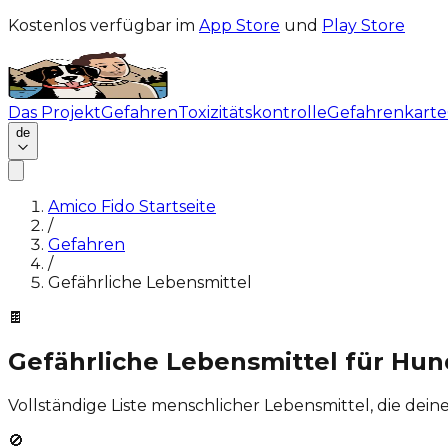
Kostenlos verfügbar im
App Store
und
Play Store
Das Projekt
Gefahren
Toxizitätskontrolle
Gefahrenkarte
de
Amico Fido Startseite
/
Gefahren
/
Gefährliche Lebensmittel
🍫
Gefährliche Lebensmittel für Hu
Vollständige Liste menschlicher Lebensmittel, die de
🚫